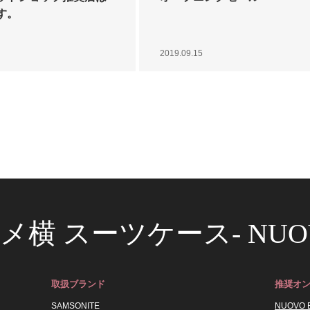
す。
2019.09.15
アメ横 スーツケース- NUO
取扱ブランド
推奨オ
SAMSONITE
NUOVO